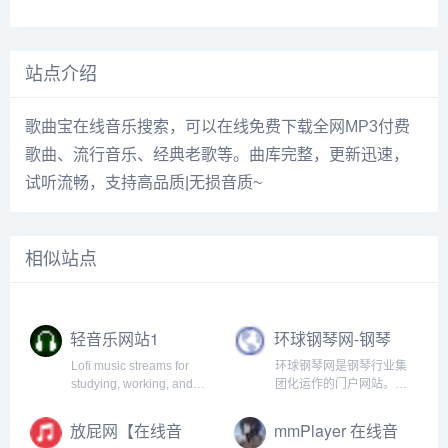
站点介绍
歌曲宝在线音乐搜索，可以在线免费下载全网MP3付费
歌曲、流行音乐、经典老歌等。曲库完整，更新迅速，
试听流畅，支持高品质|无损音质~
相似站点
轻音乐网站1
环球钢琴网-钢琴
曲-钢琴谱-钢琴入
Lofi music streams for
环球钢琴网是钢琴行业集
门-钢琴考级
studying, working, and
团化运作的门户网站。网
relaxing.
站提供海量免费钢琴资
源，并且每天以100+的数
放屁网【在线音
mmPlayer 在线音
量持续更新，能够做到有