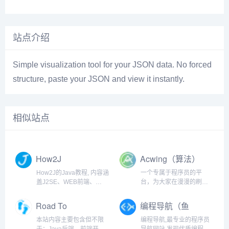
站点介绍
Simple visualization tool for your JSON data. No forced
structure, paste your JSON and view it instantly.
相似站点
How2J
Acwing（算法）
How2J的Java教程, 内容涵
一个专属于程序员的平
盖J2SE、WEB前端、
台，为大家在漫漫的刷题
J2EE、框架技术等全面的
之旅中，提供最优质的解
Java内容。 基于实例代码
答
Road To
编程导航（鱼
和视频讲解的学习方式为
Coding（程序
皮）
Java职业生涯打下坚实的
本站内容主要包含但不限
编程导航,最专业的程序员
🐏）
基础