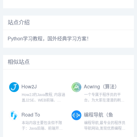
站点介绍
Python学习教程，国外经典学习方案！
相似站点
How2J
Acwing（算法）
How2J的Java教程, 内容涵
一个专属于程序员的平
盖J2SE、WEB前端、
台，为大家在漫漫的刷题
J2EE、框架技术等全面的
之旅中，提供最优质的解
Java内容。 基于实例代码
答
Road To
编程导航（鱼
和视频讲解的学习方式为
Coding（程序
皮）
Java职业生涯打下坚实的
本站内容主要包含但不限
编程导航,最专业的程序员
🐏）
基础
于：Java后端、前端开
导航网站,发现优质编程学
发、嵌入式开发、大数据
习资源,定制你的程序员必