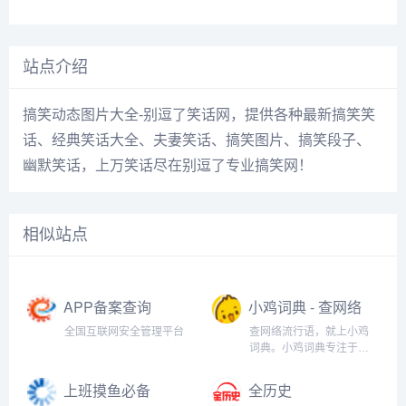
站点介绍
搞笑动态图片大全-别逗了笑话网，提供各种最新搞笑笑
话、经典笑话大全、夫妻笑话、搞笑图片、搞笑段子、
幽默笑话，上万笑话尽在别逗了专业搞笑网！
相似站点
APP备案查询
小鸡词典 - 查网络
流行语，就上小
全国互联网安全管理平台
查网络流行语，就上小鸡
鸡词典
词典。小鸡词典专注于网
络流行语的收录和解释，
以最快的速度在全网捕捉
上班摸鱼必备
全历史
当下的网络热词。以简单