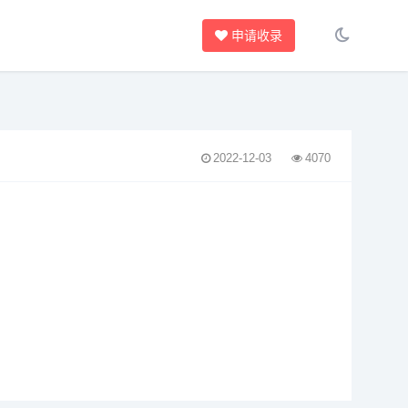
申请收录
2022-12-03
4070