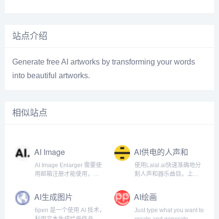
站点介绍
Generate free AI artworks by transforming your words
into beautiful artworks.
相似站点
AI Image
AI供电的人声和
Enlarger
器乐曲目清除器
AI Image Enlarger 需要使
使用Lalal.ai快速准确地分
用邮箱注册才能使用，注
割人声和器乐曲目。上传
册以后每月有一定的免费
任何音频文件并在几秒钟
额度。
内接收高质量的提取曲
AI生成图片
AI绘画
目。.
6pen 是一个使用 AI 技术，
Just type what you want to