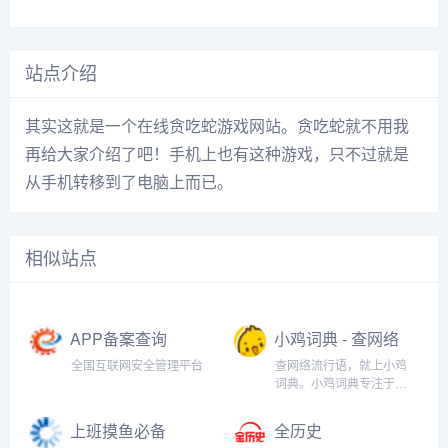
站点介绍
其实这就是一个在线贪吃蛇游戏网站。贪吃蛇就不用我
再给大家介绍了吧！手机上也有这种游戏，只不过就是
从手机转移到了电脑上而已。
相似站点
APP备案查询
小鸡词典 - 查网络
流行语，就上小
全国互联网安全管理平台
查网络流行语，就上小鸡
鸡词典
词典。小鸡词典专注于网
络流行语的收录和解释，
以最快的速度在全网捕捉
上班摸鱼必备
全历史
当下的网络热词。以简单