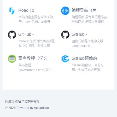
J2EE、框架技术等全面的
之旅中，提供最优质的解
Java内容。 基于实例代码
答
Road To
编程导航（鱼
和视频讲解的学习方式为
Coding（程序
皮）
Java职业生涯打下坚实的
本站内容主要包含但不限
编程导航,最专业的程序员
🐏）
基础
于：Java后端、前端开
导航网站,发现优质编程学
发、嵌入式开发、大数据
习资源,定制你的程序员必
开发、数据结构、算法
备主页,公众号编程导航
GitHub -
GitHub -
题、leetcode、计算机网
justjavac/free-
llh911001/mostly-
络、操作系统、设计模
:books: 免费的计算机编程
函数式编程指北中文版.
programming-
adequate-guide-
式、编译原理、计算机组
类中文书籍，欢迎投稿.
Contribute to
books-zh_CN: 免
chinese: 函数式
成原理、C语言、C++、
Contribute to
llh911001/mostly-
费的计算机编程
Spring Boot、Spring
编程指北中文版
justjavac/free-
adequate-guide-chinese
菜鸟教程（学习
GitHub鏡像站
Cloud、Git、SVN、
programming-books-
development by creating
类中文书籍，欢
基础语法）
Linux、Node、IDEA、
zh_CN development by
an account on GitHub.
菜鸟教程
GitHub镜像站，目前可
迎投稿
Python、MySQL、
creating an account on
(www.runoob.com)提供了
用，失效阿威会更新！
Redis、Tomcat、Nginx、
GitHub.
编程的基础技术教程, 介绍
Kubernetes、
了HTML、CSS、
Elasticsearch、Kafka、微
Javascript、Python，
服务分布式、高可用架
Java，Ruby，C，PHP ,
构、中间件、数据库、缓
MySQL等各种编程语言的
存、消息队列、系统监控
基础知识。 同时本站中也
阿威导航站
粤ICP免备案
等知识分享。
提供了大量的在线实例，
通过实例，您可以更好的
© 2026 Powered by Acloudtwei.
学习编程。..