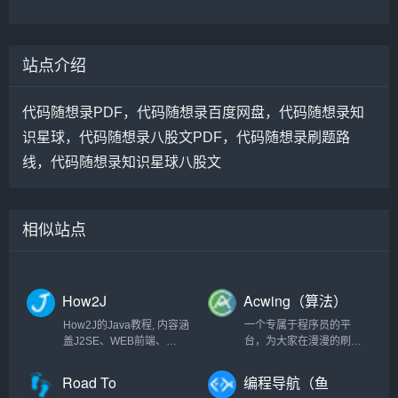
站点介绍
代码随想录PDF，代码随想录百度网盘，代码随想录知
识星球，代码随想录八股文PDF，代码随想录刷题路
线，代码随想录知识星球八股文
相似站点
How2J
Acwing（算法）
How2J的Java教程, 内容涵
一个专属于程序员的平
盖J2SE、WEB前端、
台，为大家在漫漫的刷题
J2EE、框架技术等全面的
之旅中，提供最优质的解
Java内容。 基于实例代码
答
Road To
编程导航（鱼
和视频讲解的学习方式为