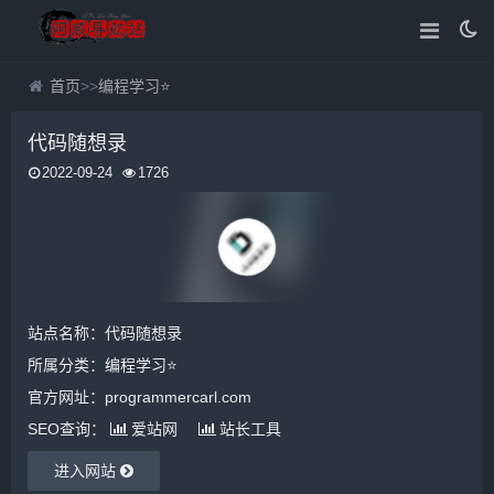
首页
>>
编程学习⭐
代码随想录
2022-09-24
1726
站点名称：代码随想录
所属分类：
编程学习⭐
官方网址：programmercarl.com
SEO查询：
爱站网
站长工具
进入网站