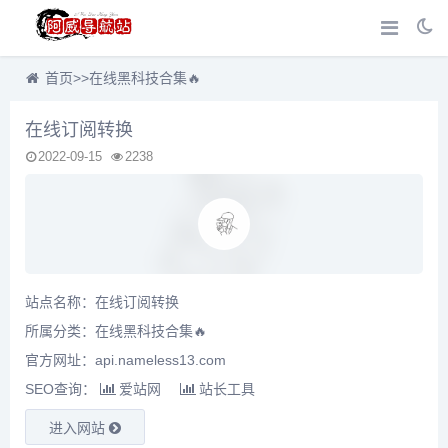
首页
>>
在线黑科技合集🔥
在线订阅转换
2022-09-15
2238
站点名称：在线订阅转换
所属分类：
在线黑科技合集🔥
官方网址：api.nameless13.com
SEO查询：
爱站网
站长工具
进入网站