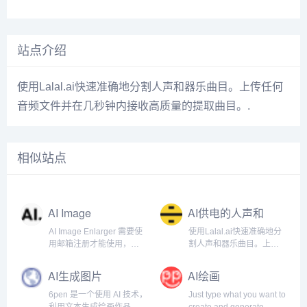
站点介绍
使用Lalal.ai快速准确地分割人声和器乐曲目。上传任何
音频文件并在几秒钟内接收高质量的提取曲目。.
相似站点
AI Image
AI供电的人声和
Enlarger
器乐曲目清除器
AI Image Enlarger 需要使
使用Lalal.ai快速准确地分
用邮箱注册才能使用，注
割人声和器乐曲目。上传
册以后每月有一定的免费
任何音频文件并在几秒钟
额度。
内接收高质量的提取曲
AI生成图片
AI绘画
目。.
6pen 是一个使用 AI 技术，
Just type what you want to