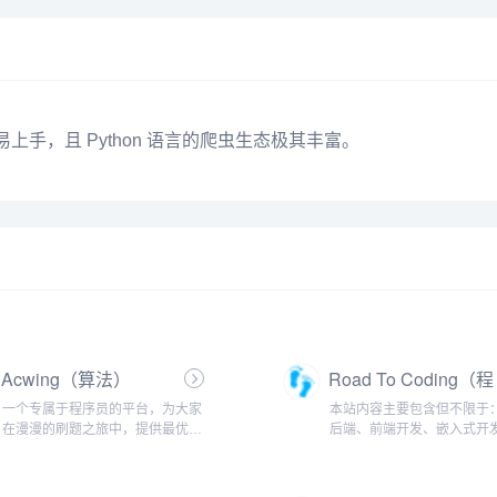
易上手，且 Python 语言的爬虫生态极其丰富。
Acwing（算法）
Road To Coding（程
序🐏）
一个专属于程序员的平台，为大家
本站内容主要包含但不限于：J
在漫漫的刷题之旅中，提供最优质
后端、前端开发、嵌入式开
的解答
数据开发、数据结构、算法
leetcode、计算机网络、操
统、设计模式、编译原理、