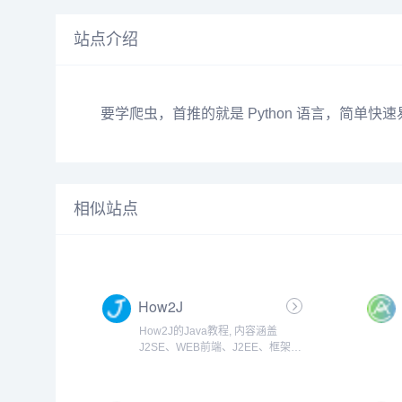
站点介绍
要学爬虫，首推的就是 Python 语言，简单快速
相似站点
How2J
How2J的Java教程, 内容涵盖
J2SE、WEB前端、J2EE、框架技
术等全面的Java内容。 基于实例代
码和视频讲解的学习方式为Java职
业生涯打下坚实的基础