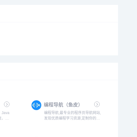
编程导航（鱼皮）
ava
编程导航,最专业的程序员导航网站,
发、大
发现优质编程学习资源,定制你的程
题、
序员必备主页,公众号编程导航
作系
计算机