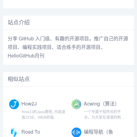
站点介绍
分享 GitHub 入门级、有趣的开源项目。推广自己的开源
项目、编程实践项目、适合练手的开源项目、
HelloGitHub月刊
相似站点
How2J
Acwing（算法）
How2J的Java教程, 内容涵
一个专属于程序员的平
盖J2SE、WEB前端、
台，为大家在漫漫的刷题
J2EE、框架技术等全面的
之旅中，提供最优质的解
Java内容。 基于实例代码
答
Road To
编程导航（鱼
和视频讲解的学习方式为