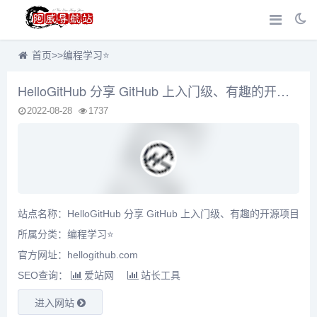
首页
>>
编程学习⭐
HelloGitHub 分享 GitHub 上入门级、有趣的开源项目
2022-08-28
1737
站点名称：HelloGitHub 分享 GitHub 上入门级、有趣的开源项目
所属分类：
编程学习⭐
官方网址：hellogithub.com
SEO查询：
爱站网
站长工具
进入网站