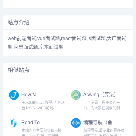
站点介绍
web前端面试,vue面试题,react面试题,js面试题,大厂面试
题,阿里面试题,京东面试题
相似站点
How2J
Acwing（算法）
How2J的Java教程, 内容涵
一个专属于程序员的平
盖J2SE、WEB前端、
台，为大家在漫漫的刷题
J2EE、框架技术等全面的
之旅中，提供最优质的解
Java内容。 基于实例代码
答
Road To
编程导航（鱼
和视频讲解的学习方式为
Coding（程序
皮）
Java职业生涯打下坚实的
本站内容主要包含但不限
编程导航,最专业的程序员
🐏）
基础