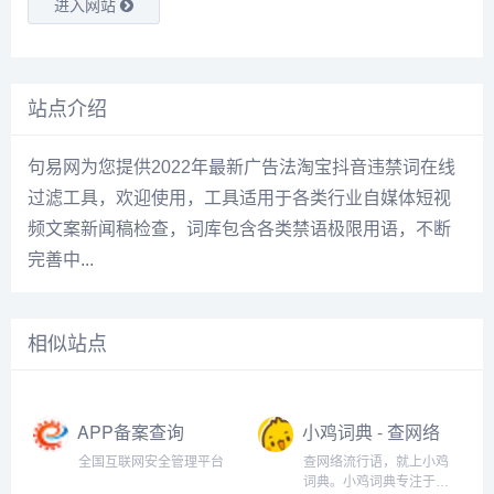
进入网站
站点介绍
句易网为您提供2022年最新广告法淘宝抖音违禁词在线
过滤工具，欢迎使用，工具适用于各类行业自媒体短视
频文案新闻稿检查，词库包含各类禁语极限用语，不断
完善中...
相似站点
APP备案查询
小鸡词典 - 查网络
流行语，就上小
全国互联网安全管理平台
查网络流行语，就上小鸡
鸡词典
词典。小鸡词典专注于网