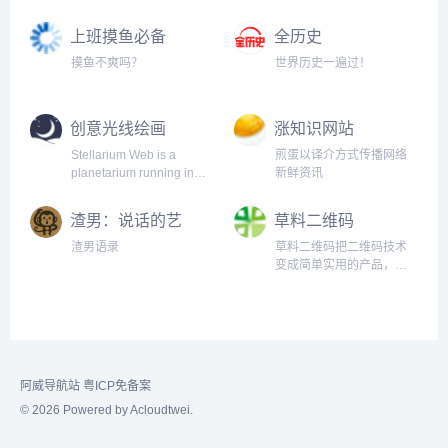
络流行语的收录和解释，
以最快的速度在全网捕捉
上班摸鱼必备
全历史
当下的网络热词。以简单
（假装电脑系统
明了，清晰易懂的形式，
摸鱼不爽吗？
世界历史一遍过！
升级）
向用户介绍网络流行语的
含义、来历、传播过程和
引申义。用户不仅能够通
创意光线绘画
涨知识网站
过小鸡词典了解网络用
语，还能接触到小众黑
Stellarium Web is a
煎蛋以译介方式传播网络
话、新梗热梗、弹幕用
planetarium running in
新鲜资讯
语、方言俚语等不同的流
your web browser. It
行文化，以及网友们自主
shows a realistic star map,
渣男：说话的艺
草料二维码
创造的旧词新解等。
just like what you see with
术
the naked eye, binoculars
渣男语录
草料二维码把二维码技术
or a telescope.
变成简单实用的产品，让
每个人都可以快速复用成
功案例经验，自由组合内
容展示、表单、批量、数
据统计、美化和标签排版
等功能，免费制作出能高
效解决业务问题的二维
阿威导航站
粤ICP免备案
码。
© 2026 Powered by Acloudtwei.