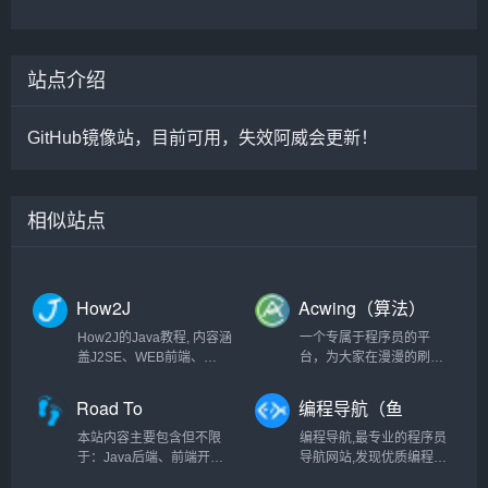
站点介绍
GitHub镜像站，目前可用，失效阿威会更新！
相似站点
How2J
Acwing（算法）
How2J的Java教程, 内容涵
一个专属于程序员的平
盖J2SE、WEB前端、
台，为大家在漫漫的刷题
J2EE、框架技术等全面的
之旅中，提供最优质的解
Java内容。 基于实例代码
答
Road To
编程导航（鱼
和视频讲解的学习方式为
Coding（程序
皮）
Java职业生涯打下坚实的
本站内容主要包含但不限
编程导航,最专业的程序员
🐏）
基础
于：Java后端、前端开
导航网站,发现优质编程学
发、嵌入式开发、大数据
习资源,定制你的程序员必