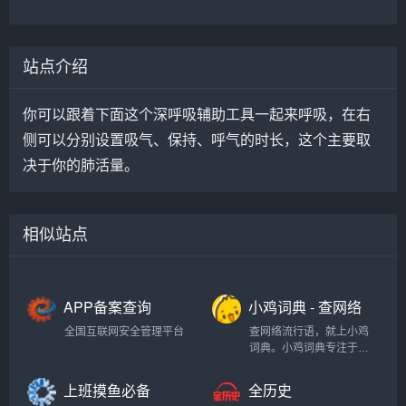
站点介绍
你可以跟着下面这个深呼吸辅助工具一起来呼吸，在右
侧可以分别设置吸气、保持、呼气的时长，这个主要取
决于你的肺活量。
相似站点
APP备案查询
小鸡词典 - 查网络
流行语，就上小
全国互联网安全管理平台
查网络流行语，就上小鸡
鸡词典
词典。小鸡词典专注于网
络流行语的收录和解释，
以最快的速度在全网捕捉
上班摸鱼必备
全历史
当下的网络热词。以简单