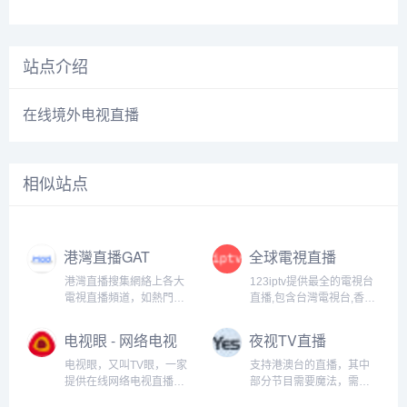
站点介绍
在线境外电视直播
相似站点
港灣直播GAT
全球電視直播
港灣直播搜集網絡上各大
123iptv提供最全的電視台
電視直播頻道，如熱門的
直播,包含台灣電視台,香港
CCTV體育台，湖南衛視等
電視台,CCTV電視台,體育
電視台供全球海外華人線
頻道
电视眼 - 网络电视
夜视TV直播
上觀看，同時在全世界還
直播网，CCTV、
能收看香港TVB以及台灣電
电视眼，又叫TV眼，一家
支持港澳台的直播，其中
卫视、体育直播
視台，請大家支持港灣直
提供在线网络电视直播的
部分节目需要魔法，需要
在线观看，高清
播。
网站，整理了热门体育直
外网才可以观看！