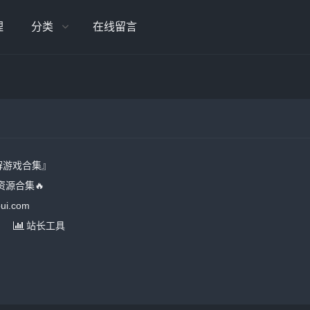
理
分类
在线留言
解游戏合集』
源合集🔥
i.com
站长工具