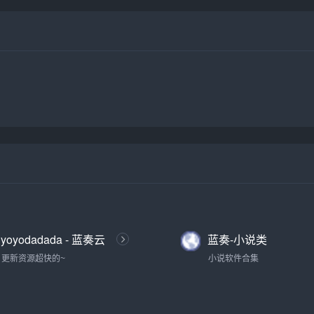
yoyodadada - 蓝奏云
蓝奏-小说类
网盘
更新资源超快的~
小说软件合集