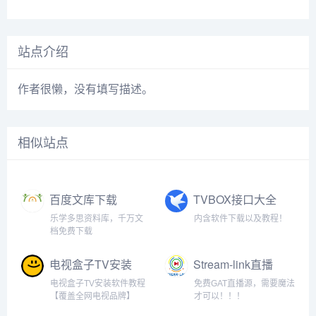
站点介绍
作者很懒，没有填写描述。
相似站点
百度文库下载
TVBOX接口大全
乐学多思资料库，千万文
内含软件下载以及教程！
档免费下载
电视盒子TV安装
Stream-link直播
软件教程【各大
源
电视盒子TV安装软件教程
免费GAT直播源，需要魔法
品牌电视】
【覆盖全网电视品牌】
才可以！！！