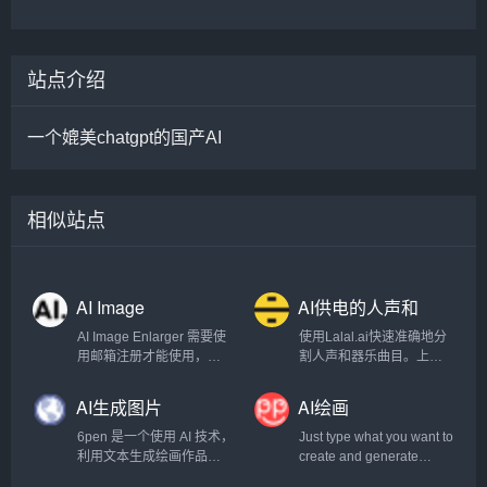
站点介绍
一个媲美chatgpt的国产AI
相似站点
AI Image
AI供电的人声和
Enlarger
器乐曲目清除器
AI Image Enlarger 需要使
使用Lalal.ai快速准确地分
用邮箱注册才能使用，注
割人声和器乐曲目。上传
册以后每月有一定的免费
任何音频文件并在几秒钟
额度。
内接收高质量的提取曲
AI生成图片
AI绘画
目。.
6pen 是一个使用 AI 技术，
Just type what you want to
利用文本生成绘画作品的
create and generate
产品，这意味着，你可以
images. Absolutely Free!