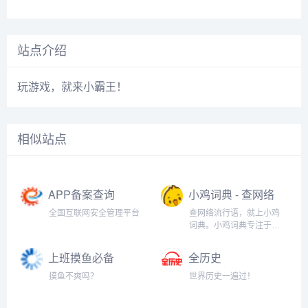
站点介绍
玩游戏，就来小霸王！
相似站点
APP备案查询
小鸡词典 - 查网络
流行语，就上小
全国互联网安全管理平台
查网络流行语，就上小鸡
鸡词典
词典。小鸡词典专注于网
络流行语的收录和解释，
以最快的速度在全网捕捉
上班摸鱼必备
全历史
当下的网络热词。以简单
（假装电脑系统
明了，清晰易懂的形式，
摸鱼不爽吗？
世界历史一遍过！
升级）
向用户介绍网络流行语的
含义、来历、传播过程和