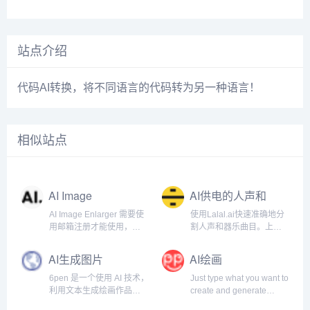
站点介绍
代码AI转换，将不同语言的代码转为另一种语言！
相似站点
AI Image
AI供电的人声和
Enlarger
器乐曲目清除器
AI Image Enlarger 需要使
使用Lalal.ai快速准确地分
用邮箱注册才能使用，注
割人声和器乐曲目。上传
册以后每月有一定的免费
任何音频文件并在几秒钟
额度。
内接收高质量的提取曲
AI生成图片
AI绘画
目。.
6pen 是一个使用 AI 技术，
Just type what you want to
利用文本生成绘画作品的
create and generate
产品，这意味着，你可以
images. Absolutely Free!