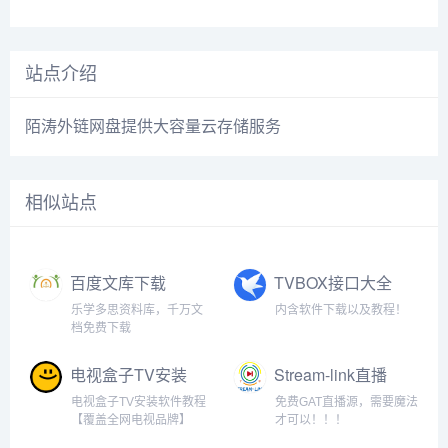
站点介绍
陌涛外链网盘提供大容量云存储服务
相似站点
百度文库下载
TVBOX接口大全
乐学多思资料库，千万文
内含软件下载以及教程！
档免费下载
电视盒子TV安装
Stream-link直播
软件教程【各大
源
电视盒子TV安装软件教程
免费GAT直播源，需要魔法
品牌电视】
【覆盖全网电视品牌】
才可以！！！