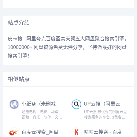
站点介绍
皮卡搜 - 阿里夸克百度蓝奏天翼五大网盘聚合搜索引擎，
10000000+ 网盘资源免费无偿分享，坚持做最好的网盘
搜索引擎！
相似站点
小纸条（未删减
UP云搜（阿里云
版的影视资源大
盘资源搜索神
涵盖电视、电影、动漫、
UP云搜,最优秀的阿里云盘
全）
器）
视频、音乐、软件、文档
搜索服务的平台,收集各类
等资源，十分强大！
阿里云盘资源提供一站式
搜索功能,推动互联网优质
百度云搜索_网盘
咕咕云搜索 - 百度
资源的高效传递!