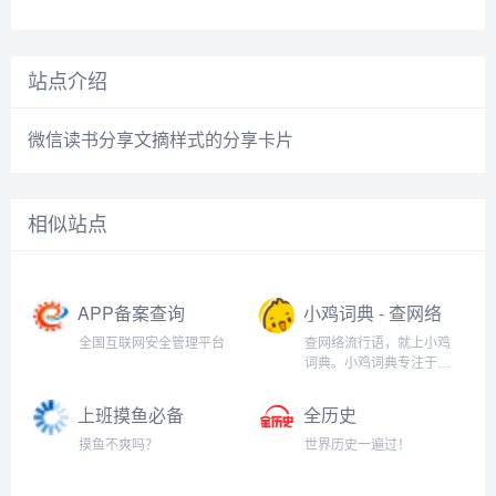
站点介绍
微信读书分享文摘样式的分享卡片
相似站点
APP备案查询
小鸡词典 - 查网络
流行语，就上小
全国互联网安全管理平台
查网络流行语，就上小鸡
鸡词典
词典。小鸡词典专注于网
络流行语的收录和解释，
以最快的速度在全网捕捉
上班摸鱼必备
全历史
当下的网络热词。以简单
（假装电脑系统
明了，清晰易懂的形式，
摸鱼不爽吗？
世界历史一遍过！
升级）
向用户介绍网络流行语的
含义、来历、传播过程和