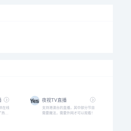
播
夜视TV直播
体
供在线
支持港澳台的直播，其中部分节目
了热门
需要魔法，需要外网才可以观看！
南卫
卫视频
线直