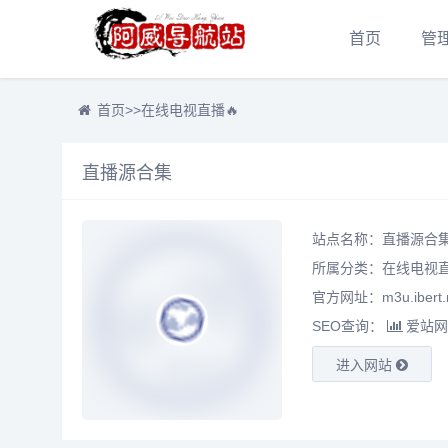
首页
管
首页
>>
在线电视直播🔥
直播源合集
站点名称：直播源合
所属分类：
在线电视直
官方网址：m3u.ibert.
SEO查询：
爱站网
进入网站