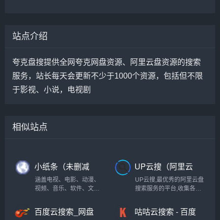
站点介绍
夸克盘搜提供全网夸克网盘资源、阿里云盘资源的搜索
服务，站长每天会更新不少于1000个资源，包括但不限
于影视、小说，电视剧
相似站点
小纸条（未删减
UP云搜（阿里云
版的影视资源大
盘资源搜索神
涵盖电视、电影、动漫、
UP云搜,最优秀的阿里云盘
全）
器）
视频、音乐、软件、文档
搜索服务的平台,收集各类
等资源，十分强大！
阿里云盘资源提供一站式
搜索功能,推动互联网优质
百度云搜索_网盘
咕咕云搜索 - 百度
资源的高效传递!