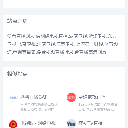
站点介绍
爱看直播网,提供网络电视直播,湖南卫视,浙江卫视,东方
卫视,北京卫视,河南卫视,江苏卫视,上海第一财经,体育频
道,电视节目表,免费视频直播,电视台直播高清回放。
相似站点
港灣直播GAT
全球電視直播
港灣直播搜集網絡上各大
123iptv提供最全的電視台
電視直播頻道，如熱門的
直播,包含台灣電視台,香港
CCTV體育台，湖南衛視等
電視台,CCTV電視台,體育
電視台供全球海外華人線
頻道
电视眼 - 网络电视
夜视TV直播
上觀看，同時在全世界還