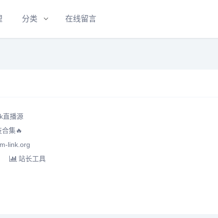
理
分类
在线留言
nk直播源
合集🔥
link.org
站长工具