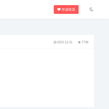
申请收录
2023-12-31
7738