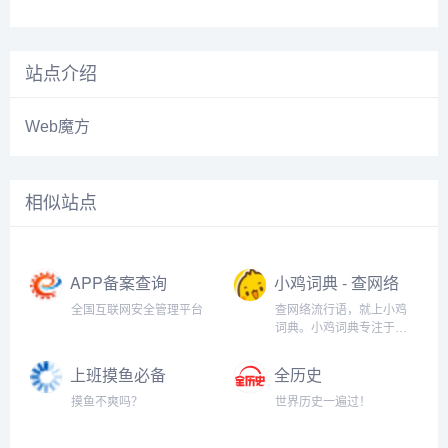
站点介绍
Web魔方
相似站点
APP备案查询
小鸡词典 - 查网络
流行语，就上小
全国互联网安全管理平台
查网络流行语，就上小鸡
鸡词典
词典。小鸡词典专注于网
络流行语的收录和解释，
以最快的速度在全网捕捉
上班摸鱼必备
全历史
当下的网络热词。以简单
（假装电脑系统
明了，清晰易懂的形式，
摸鱼不爽吗？
世界历史一遍过！
升级）
向用户介绍网络流行语的
含义、来历、传播过程和