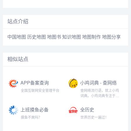
站点介绍
中国地图 历史地图 地图书 知识地图 地图制作 地图分享
相似站点
APP备案查询
小鸡词典 - 查网络
流行语，就上小
全国互联网安全管理平台
查网络流行语，就上小鸡
鸡词典
词典。小鸡词典专注于网
络流行语的收录和解释，
以最快的速度在全网捕捉
上班摸鱼必备
全历史
当下的网络热词。以简单
（假装电脑系统
明了，清晰易懂的形式，
摸鱼不爽吗？
世界历史一遍过！
升级）
向用户介绍网络流行语的
含义、来历、传播过程和