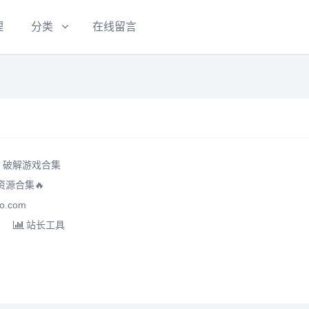
理
分类
在线留言
】破解游戏合集
源合集🔥
o.com
站长工具