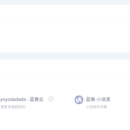
yoyodadada - 蓝奏云
蓝奏-小说类
网盘
更新资源超快的~
小说软件合集