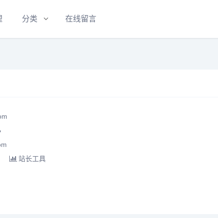
理
分类
在线留言
om

om
站长工具