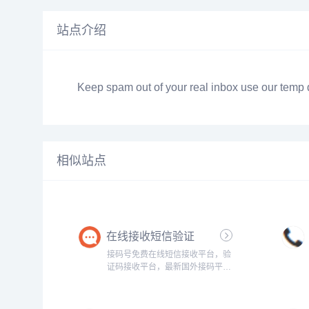
站点介绍
Keep spam out of your real inbox use our temp d
相似站点
在线接收短信验证
码，临时手机号，虚
接码号免费在线短信接收平台，验
拟电话号码
证码接收平台，最新国外接码平
台，海量临时虚拟手机号云短信接
码，拥有中国香港/美国/英国/马来西
亚/菲律宾/印度尼西亚/泰国等电话号