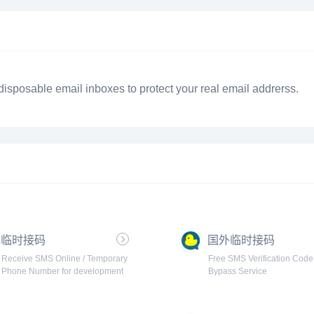
isposable email inboxes to protect your real email addrerss.
临时接码
国外临时接码
Receive SMS Online / Temporary
Free SMS Verification Code
Phone Number for development
Bypass Service