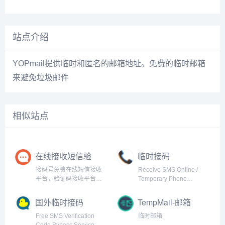
站点介绍
YOPmail提供临时和匿名的邮箱地址。免费的临时邮箱
来避免垃圾邮件
相似站点
在线接收短信验
临时接码
证码，临时手机
接码号免费在线短信接收
Receive SMS Online /
号，虚拟电话号
平台，验证码接收平台，
Temporary Phone
码
最新国外接码平台，海量
Number for development
临时虚拟手机号云短信接
国外临时接码
TempMail-邮箱
码，拥有中国香港/美国/英
国/马来西亚/菲律宾/印度尼
Free SMS Verification
临时邮箱
西亚/泰国等电话号码