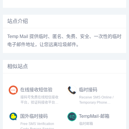
站点介绍
Temp Mail 提供临时、匿名、免费、安全、一次性的临时
电子邮件地址，让您远离垃圾邮件。
相似站点
在线接收短信验
临时接码
证码，临时手机
接码号免费在线短信接收
Receive SMS Online /
号，虚拟电话号
平台，验证码接收平台，
Temporary Phone
码
最新国外接码平台，海量
Number for development
临时虚拟手机号云短信接
国外临时接码
TempMail-邮箱
码，拥有中国香港/美国/英
国/马来西亚/菲律宾/印度尼
Free SMS Verification
临时邮箱
西亚/泰国等电话号码