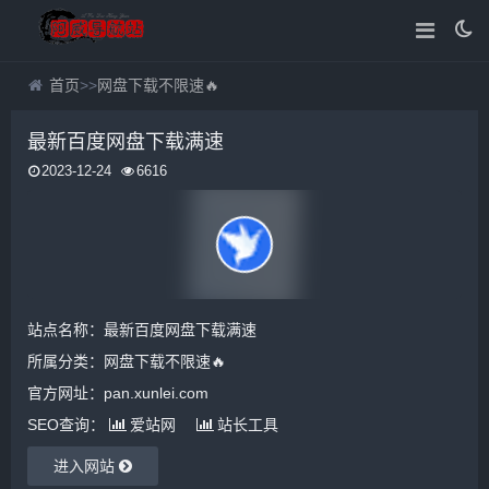
首页
>>
网盘下载不限速🔥
最新百度网盘下载满速
2023-12-24
6616
站点名称：最新百度网盘下载满速
所属分类：
网盘下载不限速🔥
官方网址：pan.xunlei.com
SEO查询：
爱站网
站长工具
进入网站