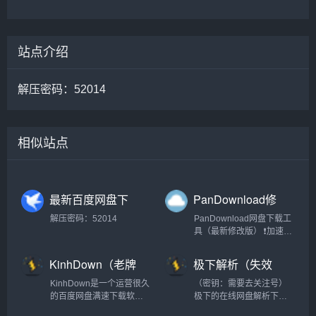
站点介绍
解压密码：52014
相似站点
最新百度网盘下
PanDownload修
载满速
改版
解压密码：52014
PanDownload网盘下载工
具（最新修改版） ❗加速链
接：
https://dd.pandownload.net/acce
KinhDown（老牌
极下解析（失效
下载）
了）
KinhDown是一个运营很久
（密钥：需要去关注号）
的百度网盘满速下载软
极下的在线网盘解析下载
件，支持在线解析和软件
速度满速，还可以，缺点