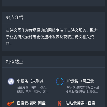
站点介绍
古诗文网作为传承经典的网站专注于古诗文服务，致力
于让古诗文爱好者更便捷地发表及获取古诗文相关资
料。
相似站点
小纸条（未删减
UP云搜（阿里云
版的影视资源大
盘资源搜索神
涵盖电视、电影、动漫、
UP云搜,最优秀的阿里云盘
全）
器）
视频、音乐、软件、文档
搜索服务的平台,收集各类
等资源，十分强大！
阿里云盘资源提供一站式
搜索功能,推动互联网优质
百度云搜索_网盘
咕咕云搜索 - 百度
资源的高效传递!