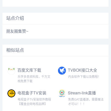
站点介绍
朋友圈集赞~
相似站点
百度文库下载
TVBOX接口大全
乐学多思资料库，千万文
内含软件下载以及教程！
档免费下载
电视盒子TV安装
Stream-link直播
软件教程【各大
源
电视盒子TV安装软件教程
免费GAT直播源，需要魔法
品牌电视】
【覆盖全网电视品牌】
才可以！！！