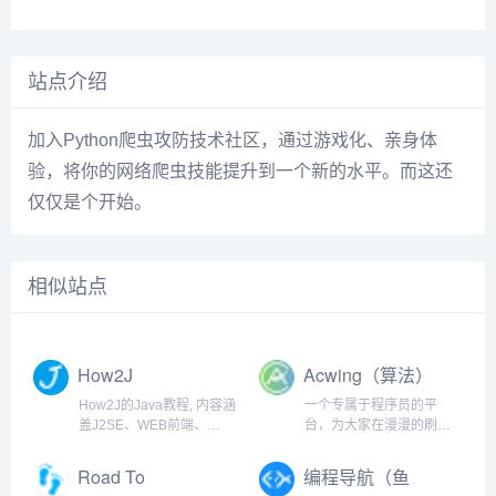
站点介绍
加入Python爬虫攻防技术社区，通过游戏化、亲身体
验，将你的网络爬虫技能提升到一个新的水平。而这还
仅仅是个开始。
相似站点
How2J
Acwing（算法）
How2J的Java教程, 内容涵
一个专属于程序员的平
盖J2SE、WEB前端、
台，为大家在漫漫的刷题
J2EE、框架技术等全面的
之旅中，提供最优质的解
Java内容。 基于实例代码
答
Road To
编程导航（鱼
和视频讲解的学习方式为