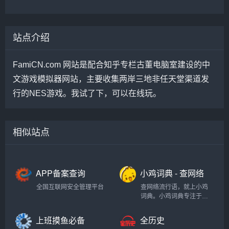
站点介绍
FamiCN.com 网站是配合知乎专栏古董电脑室建设的中
文游戏模拟器网站，主要收集两岸三地非任天堂渠道发
行的NES游戏。我试了下，可以在线玩。
相似站点
APP备案查询
小鸡词典 - 查网络
流行语，就上小
全国互联网安全管理平台
查网络流行语，就上小鸡
鸡词典
词典。小鸡词典专注于网
络流行语的收录和解释，
以最快的速度在全网捕捉
上班摸鱼必备
全历史
当下的网络热词。以简单