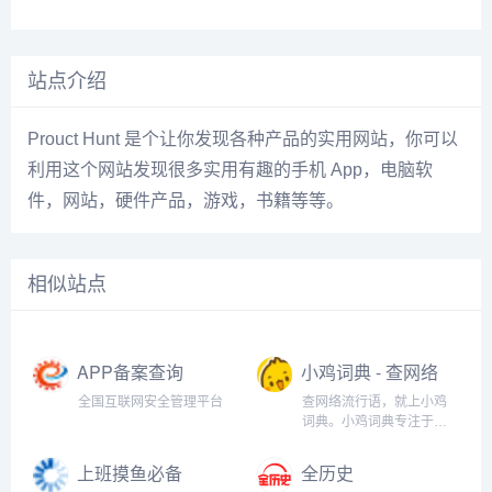
站点介绍
Prouct Hunt 是个让你发现各种产品的实用网站，你可以
利用这个网站发现很多实用有趣的手机 App，电脑软
件，网站，硬件产品，游戏，书籍等等。
相似站点
APP备案查询
小鸡词典 - 查网络
流行语，就上小
全国互联网安全管理平台
查网络流行语，就上小鸡
鸡词典
词典。小鸡词典专注于网
络流行语的收录和解释，
以最快的速度在全网捕捉
上班摸鱼必备
全历史
当下的网络热词。以简单