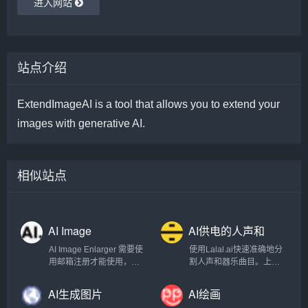
进入网站
站点介绍
ExtendImageAI is a tool that allows you to extend your
images with generative AI.
相似站点
AI Image
AI供电的人声和
Enlarger
器乐曲目清除器
AI Image Enlarger 需要使
使用Lalal.ai快速准确地分
用邮箱注册才能使用，注
割人声和器乐曲目。上传
册以后每月有一定的免费
任何音频文件并在几秒钟
额度。
内接收高质量的提取曲
AI生成图片
AI绘画
目。.