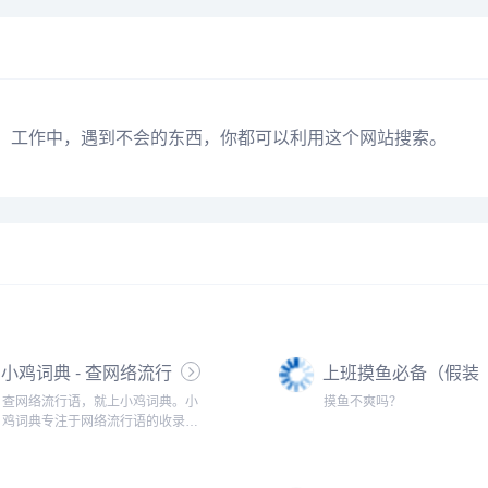
活中，工作中，遇到不会的东西，你都可以利用这个网站搜索。
小鸡词典 - 查网络流行
上班摸鱼必备（假装
语，就上小鸡词典
电脑系统升级）
查网络流行语，就上小鸡词典。小
摸鱼不爽吗？
鸡词典专注于网络流行语的收录和
解释，以最快的速度在全网捕捉当
下的网络热词。以简单明了，清晰
易懂的形式，向用户介绍网络流行