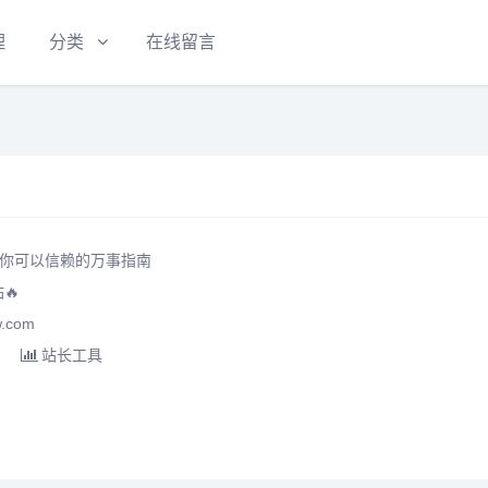
理
分类
在线留言
w：你可以信赖的万事指南
🔥
.com
站长工具