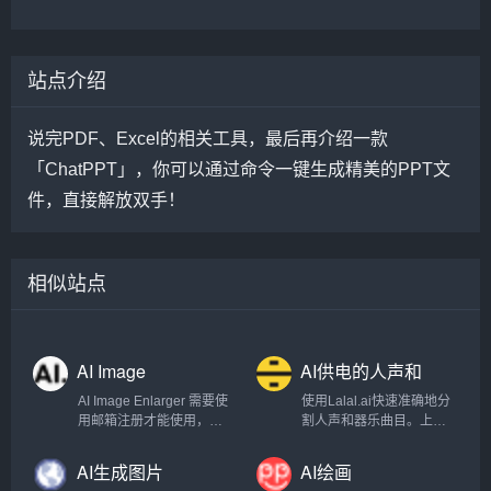
站点介绍
说完PDF、Excel的相关工具，最后再介绍一款
「ChatPPT」，你可以通过命令一键生成精美的PPT文
件，直接解放双手！
相似站点
AI Image
AI供电的人声和
Enlarger
器乐曲目清除器
AI Image Enlarger 需要使
使用Lalal.ai快速准确地分
用邮箱注册才能使用，注
割人声和器乐曲目。上传
册以后每月有一定的免费
任何音频文件并在几秒钟
额度。
内接收高质量的提取曲
AI生成图片
AI绘画
目。.