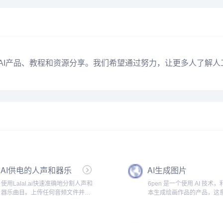
优质AI产品、教程和资源分享。我们希望通过努力，让更多人了解
AI供电的人声和器乐
AI生成图片
曲目清除器
使用Lalal.ai快速准确地分割人声和
6pen 是一个使用 AI 技术
器乐曲目。上传任何音频文件并在
本生成绘画作品的产品，这
几秒钟内接收高质量的提取曲目。.
着，你可以仅仅通过文字描
内容，风格，就可以得到画