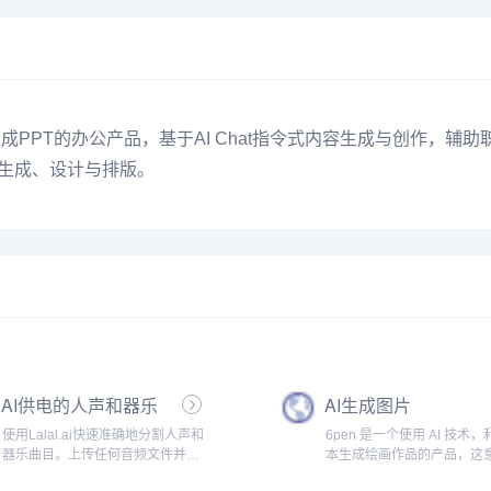
I生成PPT的办公产品，基于AI Chat指令式内容生成与创作，
T生成、设计与排版。
AI供电的人声和器乐
AI生成图片
曲目清除器
使用Lalal.ai快速准确地分割人声和
6pen 是一个使用 AI 技术
器乐曲目。上传任何音频文件并在
本生成绘画作品的产品，这
几秒钟内接收高质量的提取曲目。.
着，你可以仅仅通过文字描