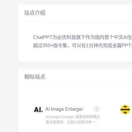
站点介绍
ChatPPT为必优科技旗下作为国内首个中文A
超过350+指令集，可以在1分钟内完成全篇PP
相似站点
AI Image Enlarger
AI Image Enlarger 需要使用邮箱注
册才能使用，注册以后每月有一定
的免费额度。