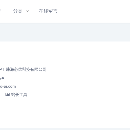
理
分类
在线留言
PT-珠海必优科技有限公司
🔥
-ai.com
站长工具