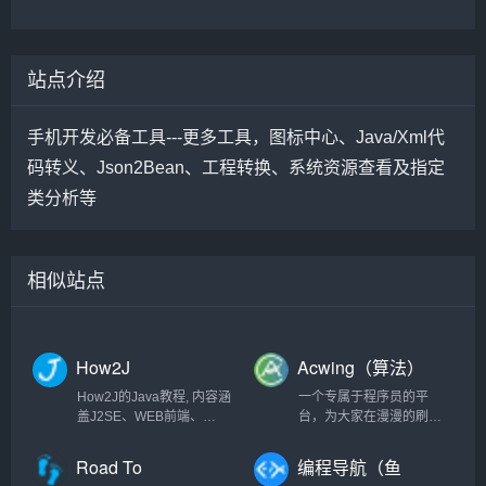
站点介绍
手机开发必备工具---更多工具，图标中心、Java/Xml代
码转义、Json2Bean、工程转换、系统资源查看及指定
类分析等
相似站点
How2J
Acwing（算法）
How2J的Java教程, 内容涵
一个专属于程序员的平
盖J2SE、WEB前端、
台，为大家在漫漫的刷题
J2EE、框架技术等全面的
之旅中，提供最优质的解
Java内容。 基于实例代码
答
Road To
编程导航（鱼
和视频讲解的学习方式为