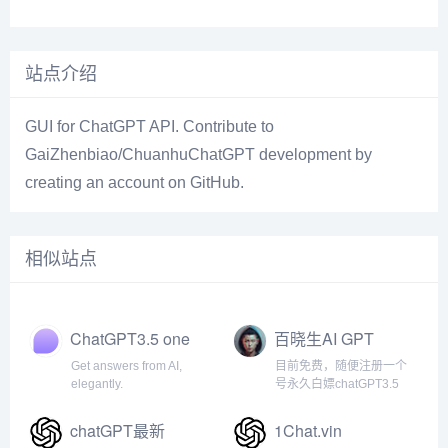
站点介绍
GUI for ChatGPT API. Contribute to
GaiZhenbiao/ChuanhuChatGPT development by
creating an account on GitHub.
相似站点
ChatGPT3.5 one
百晓生AI GPT
Get answers from AI,
目前免费，随便注册一个
elegantly.
号永久白嫖chatGPT3.5
chatGPT最新
1Chat.vin