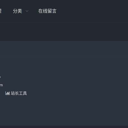
理
分类
在线留言

om
站长工具